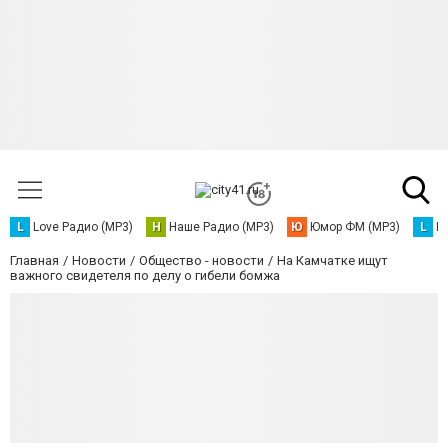
L
Love Радио (MP3)
Н
Наше Радио (MP3)
Ю
Юмор ФМ (MP3)
L
L
Главная
Новости
Общество - новости
На Камчатке ищут
важного свидетеля по делу о гибели бомжа