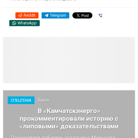
Reddit
Telegram
Viber
WhatsApp
Закон
СПЕЦТЕМА
В «Камчатскэнерго»
прокомментировали историю с
«липовыми» доказательствами
Прокуратура добилась создания в Мильково