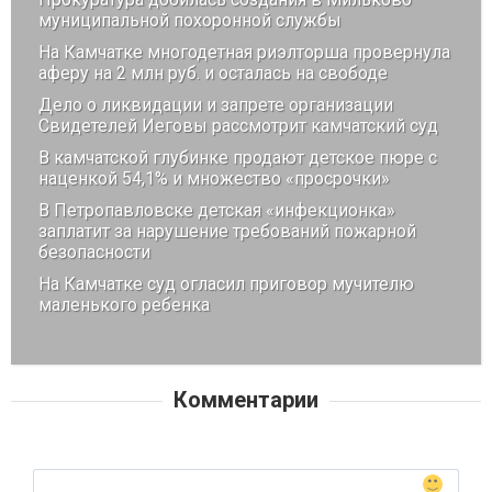
муниципальной похоронной службы
На Камчатке многодетная риэлторша провернула
аферу на 2 млн руб. и осталась на свободе
Дело о ликвидации и запрете организации
Свидетелей Иеговы рассмотрит камчатский суд
В камчатской глубинке продают детское пюре с
наценкой 54,1% и множество «просрочки»
В Петропавловске детская «инфекционка»
заплатит за нарушение требований пожарной
безопасности
На Камчатке суд огласил приговор мучителю
маленького ребенка
Комментарии