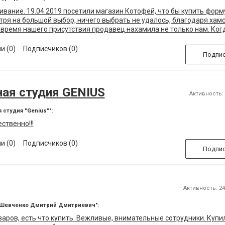
вание. 19.04.2019 посетили магазин Котофей, что бы купить форм
тря на большой выбор, ничего выбрать не удалось, благодаря хам
время нашего присутствия продавец нахамила не только нам. Ког
рявкает на мою дочь в примерочной моему удивлению не было пр
роения ничего в этом магазине не получите!
и (0)
Подписчиков (0)
Подпис
ая студия GENIUS
Активность: 5
 студия "Genius""
:
ственно!!!
и (0)
Подписчиков (0)
Подпис
Активность: 24 
П Шевченко Дмитрий Дмитриевич"
:
аров, есть что купить. Вежливые, внимательные сотрудники. Купи