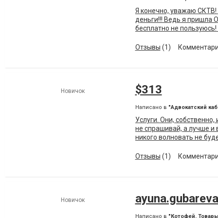
Я конечно, уважаю СКТВ! 
деньги!!! Ведь я пришла 
бесплатно не пользуюсь!
уже делали копии. Мне чт
доверенность и паспорт??
Отзывы
(1)
Комментари
я оплачиваю ее СКТВ, ран
дня основания СКТВ, а т
ежемесячно, и начинают с
Ну не дуристика ли? Т
$313
ВЕЖЛИВЫЕ СОТРУДНИКИ
Новичок
Написано в
"Адвокатский ка
Услуги. Они, собственно, 
не спрашивай, а лучше и 
никого волновать не буд
расстаться с деньгами. 
остальном качество на н
Отзывы
(1)
Комментари
ayuna.gubareva
Новичок
Написано в
"Котофей, Товары