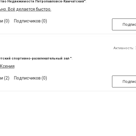
ство Недвижимости Петропавловск-Камчатский"
:
о. Всё делается быстро.
и (0)
Подписчиков (0)
Подпис
Активность: 7
тский спортивно-развлекательный зал "
:
 Ксения
и (2)
Подписчиков (0)
Подпис