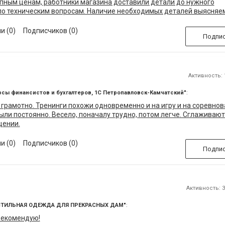
пным ценам, работники магазина доставили детали до нужного
по техническим вопросам. Наличие необходимых деталей выясняем
 по телефону.
и (0)
Подписчиков (0)
Подпис
Активность: 1
рсы финансистов и бухгалтеров, 1С Петропавловск-Камчатский"
:
 грамотно. Тренинги похожи одновременно и на игру и на соревнов
ыли постоянно. Весело, поначалу трудно, потом легче. Сглаживают
щении.
и (0)
Подписчиков (0)
Подпис
Активность: 31
- СТИЛЬНАЯ ОДЕЖДА ДЛЯ ПРЕКРАСНЫХ ДАМ"
:
рекомендую!