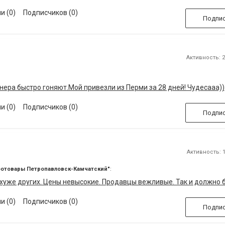
и (0)
Подписчиков (0)
Подпис
Активность: 22
нера быстро гоняют.Мой привезли из Перми за 28 дней! Чудесааа))
и (0)
Подписчиков (0)
Подпис
Активность: 1
оотовары Петропавловск-Камчатский"
:
хуже других. Цены невысокие. Продавцы вежливые. Так и должно 
и (0)
Подписчиков (0)
Подпис