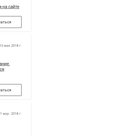
 на сайте
аться
0 мая 2018 г.
ание.
ся
аться
 мар. 2018 г.