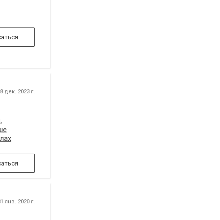
аться
 дек. 2023 г.
,
ше
елах
льно
аться
1 янв. 2020 г.