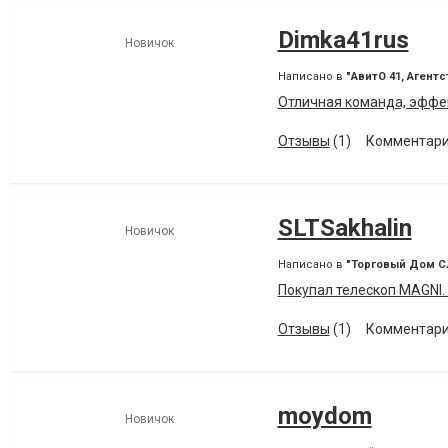
Dimka41rus
Новичок
Написано в
"АвитО 41, Аген
Отличная команда, эффе
Отзывы
(1)
Комментари
SLTSakhalin
Новичок
Написано в
"Торговый Дом С
Покупал телескоп MAGNI. 
Отзывы
(1)
Комментари
moydom
Новичок