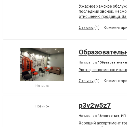
Ужасное хамское обслужи
последний звонок. Несмо
отношению продавца. За 
услышала, что продавец 
Кроме испорченного наст
Отзывы
(1)
Комментари
Образовательн
Написано в
"Образовательная
Уютно, современно и каче
Отзывы
(1)
Комментари
Новичок
p3v2w5z7
Новичок
Написано в
"Электро-кот, И
Хороший ассортимент тов