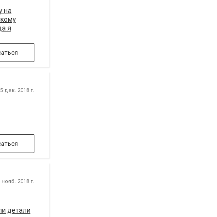
у на
скому
да я
едела.
аться
 дек. 2018 г.
аться
нояб. 2018 г.
ли детали