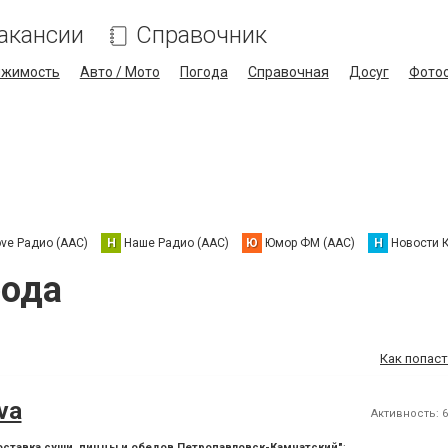
акансии
Справочник
ижимость
Авто / Мото
Погода
Справочная
Досуг
Фото
ove Радио (AAC)
Н
Наше Радио (AAC)
Ю
Юмор ФМ (AAC)
Н
Новости 
рода
Как попаст
va
Активность: 6 
оставка суши, пиццы и обедов Петропавловск-Камчатский"
: