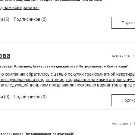
, нам все нравится!
и (5)
Подписчиков (0)
Подпис
ова
Активность: 28
лторская Компания, Агентства недвижимости Петропавловск-Камчатский"
:
ю компанию обратились с целью покупки трехкомнатной квартиры
 выслушала наши предпочтения, подсказала на какие стороны луч
 на следующий день нам предложили несколько вариантов в пред
день определились, благодаря компетенции сотрудников значите
ы.
и (0)
Подписчиков (0)
Подпис
Активность: 3
е телевидение Петропавловск-Камчатский"
: