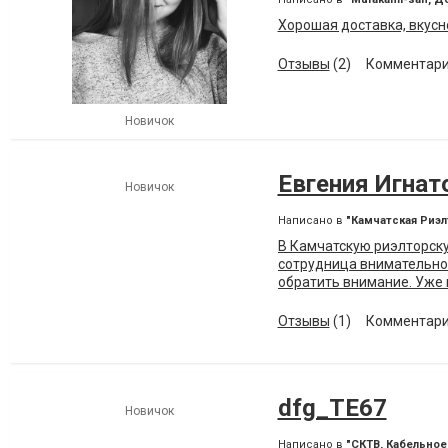
Хорошая доставка, вкусно
Отзывы
(2)
Комментари
Новичок
Евгения Игнат
Новичок
Написано в
"Камчатская Риэ
В Камчатскую риэлторску
сотрудница внимательно
обратить внимание. Уже
нашего бюджета.Тот же 
сэкономили время и нерв
Отзывы
(1)
Комментари
dfg_TE67
Новичок
Написано в
"СКТВ, Кабельно