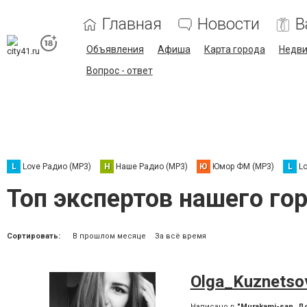
Главная
Новости
В
Объявления
Афиша
Карта города
Недв
Вопрос - ответ
L
Love Радио (MP3)
Н
Наше Радио (MP3)
Ю
Юмор ФМ (MP3)
L
L
Топ экспертов нашего го
Сортировать:
В прошлом месяце
За всё время
Olga_Kuznetso
Написано в
"Murakami-san, Д