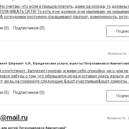
Но считаю, что если я пришла платить, даже за соседа, то должны
ОПЛАЧИВАТЬ СКТВ! То есть я не должна, я не увиливаю, не скрываю
 А сотрудники постоянно спрашивают паспорт, доверенность, хотя 
о! Больше делать нечего, как приходить и постоянно таскать с соб
? Вобщем, я не заплатила за СКТВ дочери, которая 20 лет живет в
и (0)
Подписчиков (0)
Подпис
ьше без проблем, без нее составили договор на нее, без нее опла
еперь набрали ненужных молодых сотрудников, которые увольняют
ебя показывать! Если бы я, наоборот, не оплачивала, а то пришла п
АК И НЕ ЗАПЛАТИЛА, УШЛА! НАДО ПЕРЕХОДИТЬ НА РОСТЕЛЕКОМ! Т
.
Активность: 2
бинет Шеремет О.И., Юридические услуги, юристы Петропавловск-Камчатски
и отсутствуют. Заплатил гонорар, и живи себе спокойно, ни о чем не
вовсе забудь о том, что обращался сюда и оставил здесь деньги, э
ет, ведь на горизонте следующие &quot;счастливые&quot; клиенты,
Качество. Качественно у Вас примут причитающийся гонорар, во вс
уле. Кому могу порекомендовать? Разве что своим врагам.
и (0)
Подписчиков (0)
Подпис
@mail.ru
Активность: 2
 для детей Петропавловск-Камчатский"
: