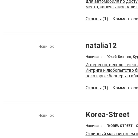
для автомобиля по досту
места, консультировали 
магазина в каталоге, или
Отзывы
(1)
Комментари
natalia12
Новичок
Написано в
"Окей Бизнес, Ку
Интересно, весело, очень
Интрига и любопытство б
некоторые барьеры в об
Отзывы
(1)
Комментари
Korea-Street
Новичок
Написано в
"KOREA STREET 
Отличный магазин всем 