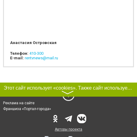
Анастасия Островская
Телефон:
410-300
E-mail:
rentvnews@mail.ru
Этот сайт использует «cookies». Также сайт использует интернет-сервис для сбора технических данных касательно посетителей с целью получения маркетинговой и статистической информации. Условия обработки данных посетителей сайта см.
〉
Реклама на сайте
Франшиза «Портал-города»
Авторы проекта