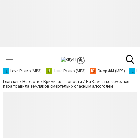
L
Love Радио (MP3)
Н
Наше Радио (MP3)
Ю
Юмор ФМ (MP3)
L
L
Главная
Новости
Криминал - новости
На Камчатке семейная
пара травила земляков смертельно опасным алкоголем