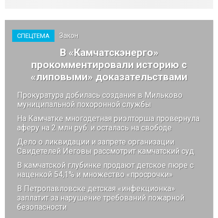
Закон
СПЕЦТЕМА
В «Камчатскэнерго»
прокомментировали историю с
«липовыми» доказательствами
Прокуратура добилась создания в Мильково
муниципальной похоронной службы
На Камчатке многодетная риэлторша провернула
аферу на 2 млн руб. и осталась на свободе
Дело о ликвидации и запрете организации
Свидетелей Иеговы рассмотрит камчатский суд
В камчатской глубинке продают детское пюре с
наценкой 54,1% и множество «просрочки»
В Петропавловске детская «инфекционка»
заплатит за нарушение требований пожарной
безопасности