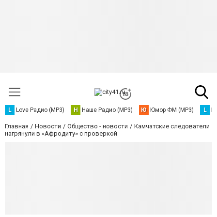
L
Love Радио (MP3)
Н
Наше Радио (MP3)
Ю
Юмор ФМ (MP3)
L
L
Главная
Новости
Общество - новости
Камчатские следователи
нагрянули в «Афродиту» с проверкой