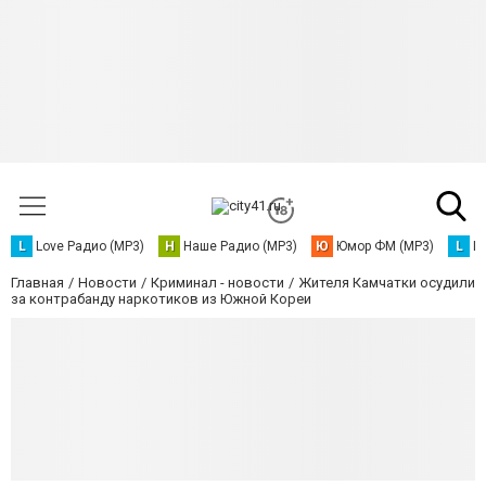
L
Love Радио (MP3)
Н
Наше Радио (MP3)
Ю
Юмор ФМ (MP3)
L
L
Главная
Новости
Криминал - новости
Жителя Камчатки осудили
за контрабанду наркотиков из Южной Кореи