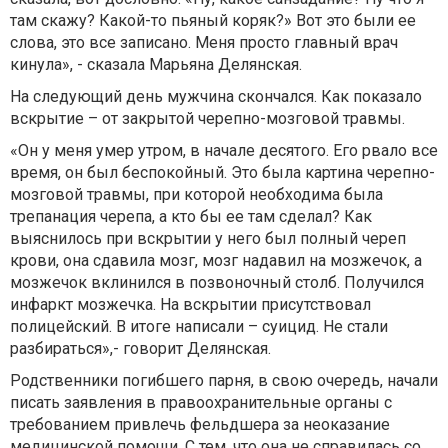
там скажу? Какой-то пьяный коряк?» Вот это были ее
слова, это все записано. Меня просто главный врач
кинула», - сказала Марьяна Делянская.
На следующий день мужчина скончался. Как показало
вскрытие – от закрытой черепно-мозговой травмы.
«Он у меня умер утром, в начале десятого. Его рвало все
время, он был беспокойный. Это была картина черепно-
мозговой травмы, при которой необходима была
трепанация черепа, а кто бы ее там сделал? Как
выяснилось при вскрытии у него был полный череп
крови, она сдавила мозг, мозг надавил на мозжечок, а
мозжечок вклинился в позвоночный столб. Получился
инфаркт мозжечка. На вскрытии присутствовал
полицейский. В итоге написали – суицид. Не стали
разбираться»,- говорит Делянская.
Родственники погибшего парня, в свою очередь, начали
писать заявления в правоохранительные органы с
требованием привлечь фельдшера за неоказание
медицинской помощи. С тем, что она не справилась со