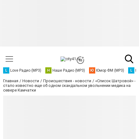
L
Love Радио (MP3)
Н
Наше Радио (MP3)
Ю
Юмор ФМ (MP3)
L
L
Главная
Новости
Происшествия - новости
«Список Шатровой» -
стало известно еще об одном скандальном увольнении медика на
севере Камчатки