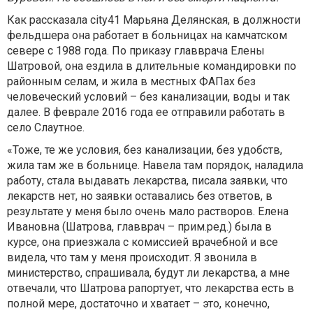
Как рассказала city41 Марьяна Делянская, в должности
фельдшера она работает в больницах на камчатском
севере с 1988 года. По приказу главврача Елены
Шатровой, она ездила в длительные командировки по
районным селам, и жила в местных ФАПах без
человеческий условий – без канализации, воды и так
далее. В феврале 2016 года ее отправили работать в
село Слаутное.
«Тоже, те же условия, без канализации, без удобств,
жила там же в больнице. Навела там порядок, наладила
работу, стала выдавать лекарства, писала заявки, что
лекарств нет, но заявки оставались без ответов, в
результате у меня было очень мало растворов. Елена
Ивановна (Шатрова, главврач – прим.ред.) была в
курсе, она приезжала с комиссией врачебной и все
видела, что там у меня происходит. Я звонила в
министерство, спрашивала, будут ли лекарства, а мне
отвечали, что Шатрова рапортует, что лекарства есть в
полной мере, достаточно и хватает – это, конечно,