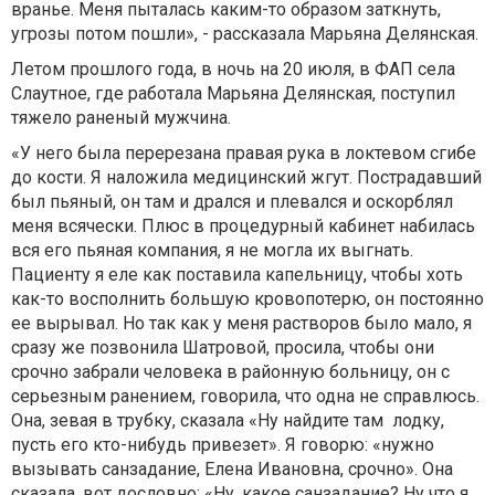
вранье. Меня пыталась каким-то образом заткнуть,
угрозы потом пошли», - рассказала Марьяна Делянская.
Летом прошлого года, в ночь на 20 июля, в ФАП села
Слаутное, где работала Марьяна Делянская, поступил
тяжело раненый мужчина.
«У него была перерезана правая рука в локтевом сгибе
до кости. Я наложила медицинский жгут. Пострадавший
был пьяный, он там и дрался и плевался и оскорблял
меня всячески. Плюс в процедурный кабинет набилась
вся его пьяная компания, я не могла их выгнать.
Пациенту я еле как поставила капельницу, чтобы хоть
как-то восполнить большую кровопотерю, он постоянно
ее вырывал. Но так как у меня растворов было мало, я
сразу же позвонила Шатровой, просила, чтобы они
срочно забрали человека в районную больницу, он с
серьезным ранением, говорила, что одна не справлюсь.
Она, зевая в трубку, сказала «Ну найдите там лодку,
пусть его кто-нибудь привезет». Я говорю: «нужно
вызывать санзадание, Елена Ивановна, срочно». Она
сказала, вот дословно: «Ну, какое санзадание? Ну что я