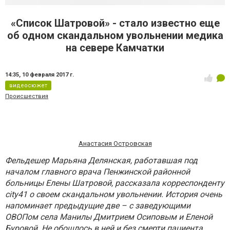
«Список Шатровой» - стало известно еще
об одном скандальном увольнении медика
на севере Камчатки
14:35,
10 февраля 2017 г.
видеосюжет
Происшествия
Анастасия Островская
Фельдешер Марьяна Делянская, работавшая под
началом главного врача Пенжинской районной
больницы Елены Шатровой, рассказала корреспонденту
city41 о своем скандальном увольнении. История очень
напоминает предыдущие две – с заведующими
ОВОПом села Манилы Дмитрием Осиповым и Еленой
Буровой. Не обошлось в ней и без смерти пациента.