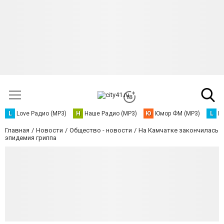
L
Love Радио (MP3)
Н
Наше Радио (MP3)
Ю
Юмор ФМ (MP3)
L
L
Главная
Новости
Общество - новости
На Камчатке закончилась
эпидемия гриппа