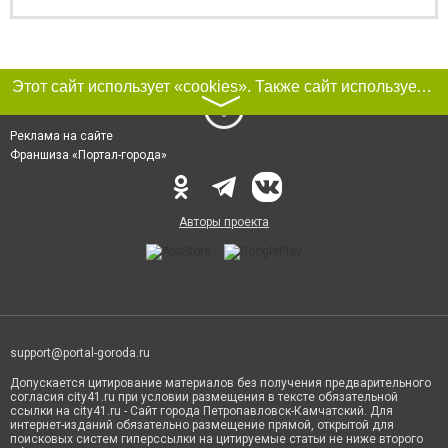
Этот сайт использует «cookies». Также сайт использует интернет-сервис для сбора технических данных касательно посетителей с целью получения маркетинговой и статистической информации. Условия обработки данных посетителей сайта см.
〉
Реклама на сайте
Франшиза «Портал-города»
Авторы проекта
support@portal-goroda.ru
Допускается цитирование материалов без получения предварительного
согласия city41.ru при условии размещения в тексте обязательной
ссылки на city41.ru - Сайт города Петропавловск-Камчатский. Для
интернет-изданий обязательно размещение прямой, открытой для
поисковых систем гиперссылки на цитируемые статьи не ниже второго