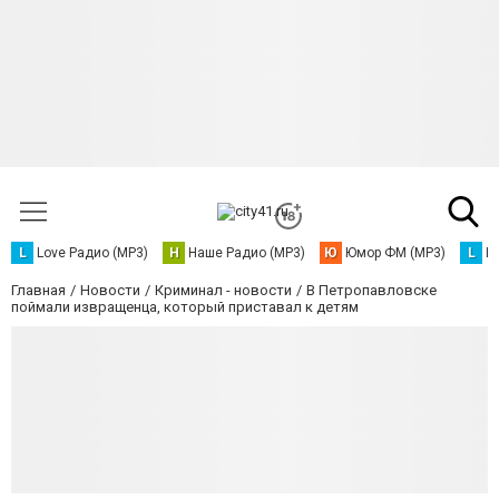
L
Love Радио (MP3)
Н
Наше Радио (MP3)
Ю
Юмор ФМ (MP3)
L
L
Главная
Новости
Криминал - новости
В Петропавловске
поймали извращенца, который приставал к детям