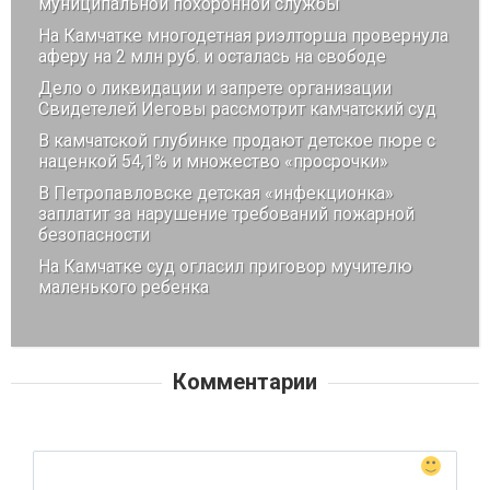
муниципальной похоронной службы
На Камчатке многодетная риэлторша провернула
аферу на 2 млн руб. и осталась на свободе
Дело о ликвидации и запрете организации
Свидетелей Иеговы рассмотрит камчатский суд
В камчатской глубинке продают детское пюре с
наценкой 54,1% и множество «просрочки»
В Петропавловске детская «инфекционка»
заплатит за нарушение требований пожарной
безопасности
На Камчатке суд огласил приговор мучителю
маленького ребенка
Комментарии