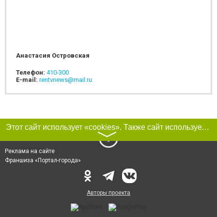
Анастасия Островская
Телефон:
410-300
E-mail:
rentvnews@mail.ru
Этот сайт использует «cookies». Также сайт использует интернет-сервис для сбора технических данных касательно посетителей с целью получения маркетинговой и статистической информации. Условия обработки данных посетителей сайта см.
〉
Реклама на сайте
Франшиза «Портал-города»
Авторы проекта