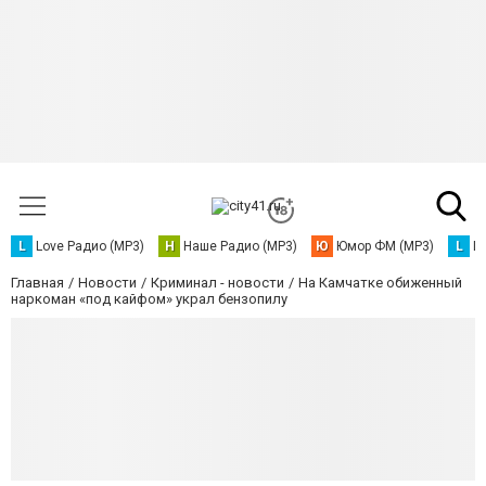
L
Love Радио (MP3)
Н
Наше Радио (MP3)
Ю
Юмор ФМ (MP3)
L
L
Главная
Новости
Криминал - новости
На Камчатке обиженный
наркоман «под кайфом» украл бензопилу