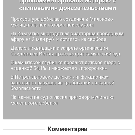
прокомментировали историю с
«липовыми» доказательствами
Прокуратура добилась создания в Мильково
муниципальной похоронной службы
На Камчатке многодетная риэлторша провернула
аферу на 2 млн руб. и осталась на свободе
Дело о ликвидации и запрете организации
Свидетелей Иеговы рассмотрит камчатский суд
В камчатской глубинке продают детское пюре с
наценкой 54,1% и множество «просрочки»
В Петропавловске детская «инфекционка»
заплатит за нарушение требований пожарной
безопасности
На Камчатке суд огласил приговор мучителю
маленького ребенка
Комментарии