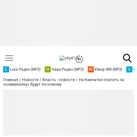
L
Love Радио (MP3)
Н
Наше Радио (MP3)
Ю
Юмор ФМ (MP3)
L
L
Главная
Новости
Власть - новости
На Камчатке платить за
«коммуналку» будут по-новому