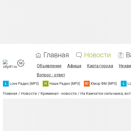
Главная
Новости
В
Объявления
Афиша
Карта города
Недв
Вопрос - ответ
L
Love Радио (MP3)
Н
Наше Радио (MP3)
Ю
Юмор ФМ (MP3)
L
L
Главная
Новости
Криминал - новости
На Камчатке сельчанка, вс