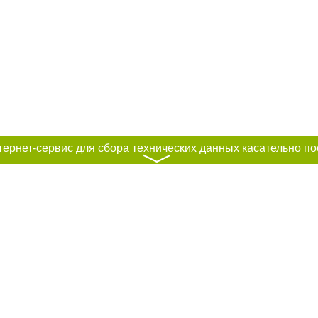
〉
к нам :