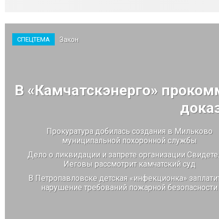
Закон
СПЕЦТЕМА
В «Камчатскэнерго» проком
дока
Прокуратура добилась создания в Мильково
муниципальной похоронной службы
Дело о ликвидации и запрете организации Свидете
Иеговы рассмотрит камчатский суд
В Петропавловске детская «инфекционка» заплатит
нарушение требований пожарной безопасности