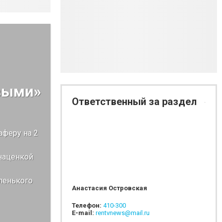
выми»
Ответственный за раздел
аферу на 2
 наценкой
ленького
Анастасия Островская
Телефон:
410-300
E-mail:
rentvnews@mail.ru