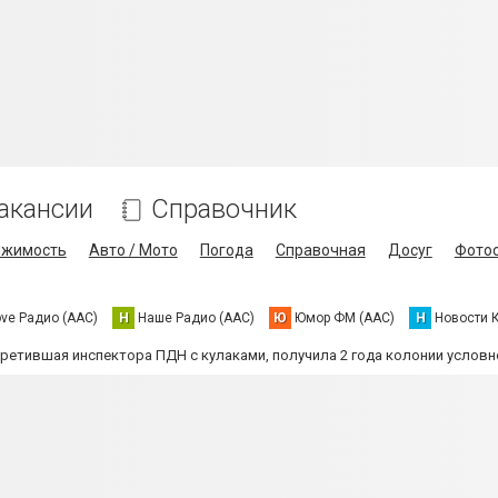
акансии
Справочник
ижимость
Авто / Мото
Погода
Справочная
Досуг
Фото
ove Радио (AAC)
Н
Наше Радио (AAC)
Ю
Юмор ФМ (AAC)
Н
Новости 
третившая инспектора ПДН с кулаками, получила 2 года колонии условн