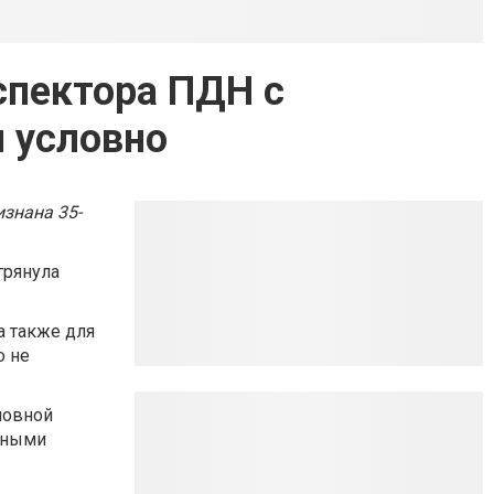
спектора ПДН с
и условно
знана 35-
грянула
а также для
о не
ловной
нными