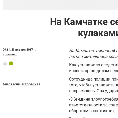
На Камчатке с
кулаками
09:11,
23 января 2017 г.
На Камчатке виновной в
Криминал
летняя жительница села
Как установило следстви
инспектор по делам не
Сотрудница полиции при
Анастасия Островская
того, чтобы установить
понравилось. Она ударил
«Женщина злоупотребляе
ответственности за сов
оборотом наркотиков», -