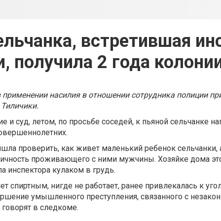
ельчанка, встретившая ин
, получила 2 года колони
 применении насилия в отношении сотрудника полиции при
 Тиличики.
е и суд, летом, по просьбе соседей, к пьяной сельчанке на
совершеннолетних.
шла проверить, как живет маленький ребенок сельчанки, 
 личность проживающего с ними мужчины. Хозяйке дома эт
а инспектора кулаком в грудь.
т спиртным, нигде не работает, ранее привлекалась к уго
ершение умышленного преступления, связанного с незако
 говорят в следкоме.