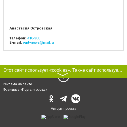
Анастасия Островская
Телефон:
410-300
E-mail:
rentvnews@mail.ru
Этот сайт использует «cookies». Также сайт использует интернет-сервис для сбора технических данных касательно посетителей с целью получения маркетинговой и статистической информации. Условия обработки данных посетителей сайта см.
〉
Реклама на сайте
Франшиза «Портал-города»
Авторы проекта