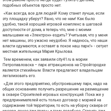
подобных объектов просто нет.
«Как всегда, все для людей! Кому станет лучше, если
эту площадку уберут? Явно, что не нам! Как было
удобно, такой хороший игровой комплекс в шаговой
доступности от дома, а теперь что, мне с моими
малышами на «Электрон» ездить? Учитывая, что у меня
нет машины, это ужасно неудобно. Я надеюсь, что наши
власти одумаются, и оставят в покое наш парк!» - сетует
местная жительница Мария Крылова.
Тем временем, как заявили city41.ru в мэрии
Петропавловска – парк аттракционов на Стройгородке
является стихийным. Власти предлагают владельцам
легализовать его.
«Для этого предприятию, обустроившему парк, надо на
общих основаниях получить разрешение на размещение
в сквере Строителей игровых конструкций. Пока же у
предпринимателей есть только договор с мэрией на
содержание той территории, то есть на уборку сквера от
мусора, покос там травы и тому подобное. Ставить там