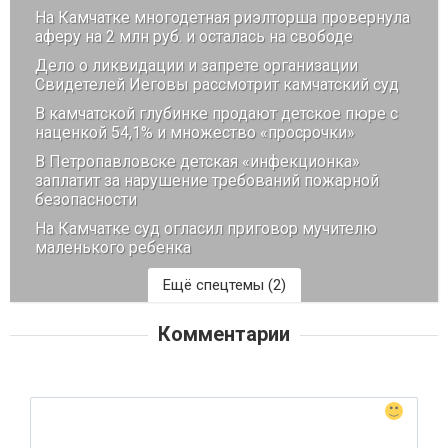
На Камчатке многодетная риэлторша провернула
аферу на 2 млн руб. и осталась на свободе
Дело о ликвидации и запрете организации
Свидетелей Иеговы рассмотрит камчатский суд
В камчатской глубинке продают детское пюре с
наценкой 54,1% и множество «просрочки»
В Петропавловске детская «инфекционка»
заплатит за нарушение требований пожарной
безопасности
На Камчатке суд огласил приговор мучителю
маленького ребенка
Ещё спецтемы (2)
Благоустройство
Комментарии
Мнение