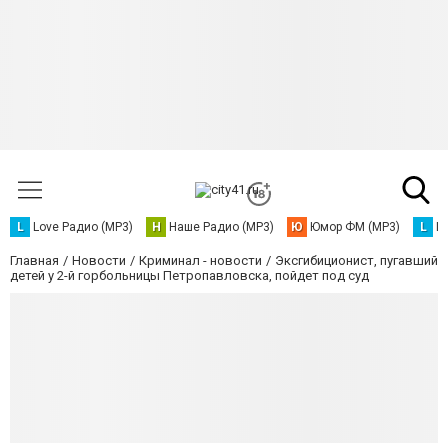
L
Love Радио (MP3)
Н
Наше Радио (MP3)
Ю
Юмор ФМ (MP3)
L
L
Главная
Новости
Криминал - новости
Эксгибиционист, пугавший
детей у 2-й горбольницы Петропавловска, пойдет под суд