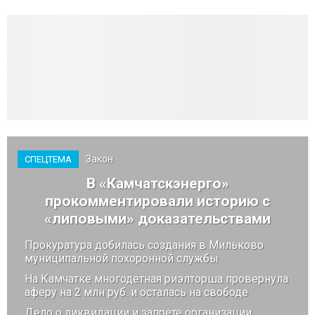
Закон
СПЕЦТЕМА
В «Камчатскэнерго»
прокомментировали историю с
«липовыми» доказательствами
Прокуратура добилась создания в Мильково
муниципальной похоронной службы
На Камчатке многодетная риэлторша провернула
аферу на 2 млн руб. и осталась на свободе
Дело о ликвидации и запрете организации