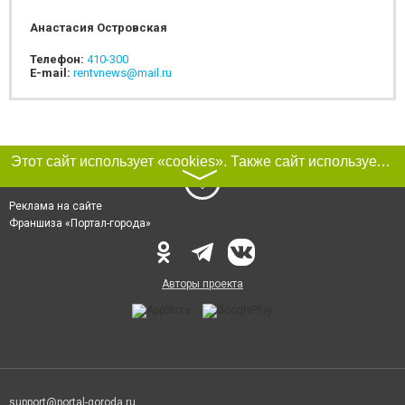
Анастасия Островская
Телефон:
410-300
E-mail:
rentvnews@mail.ru
Этот сайт использует «cookies». Также сайт использует интернет-сервис для сбора технических данных касательно посетителей с целью получения маркетинговой и статистической информации. Условия обработки данных посетителей сайта см.
〉
Реклама на сайте
Франшиза «Портал-города»
Авторы проекта
support@portal-goroda.ru