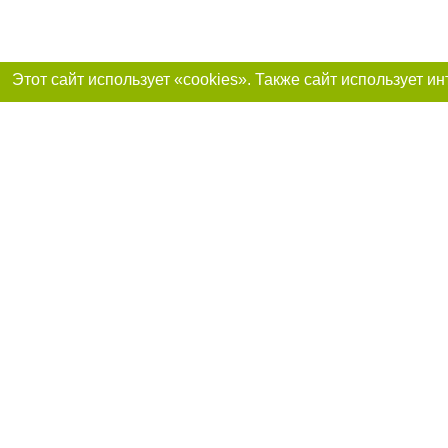
Присоединяйтесь 
Реклама на сайте
Франшиза «Портал-города»
Авторы проекта
support@portal-goroda.ru
Допускается цити
размещения в тек
изданий обязате
не ниже второго 
закону.