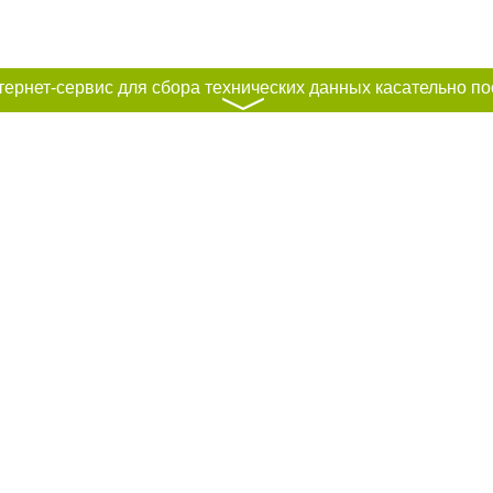
〉
к нам :
рование материалов без получения предварительного согласия city41.ru пр
сте обязательной ссылки на city41.ru - Сайт города Петропавловск-Камчатск
льно размещение прямой, открытой для поисковых систем гиперссылки на ц
абзаца в тексте или в качестве источника. Нарушение исключительных прав 