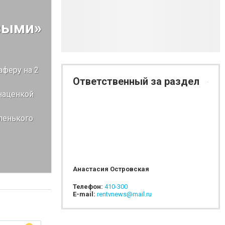
выми»
аферу на 2
Ответственный за раздел
 наценкой
ленького
Анастасия Островская
Телефон:
410-300
E-mail:
rentvnews@mail.ru