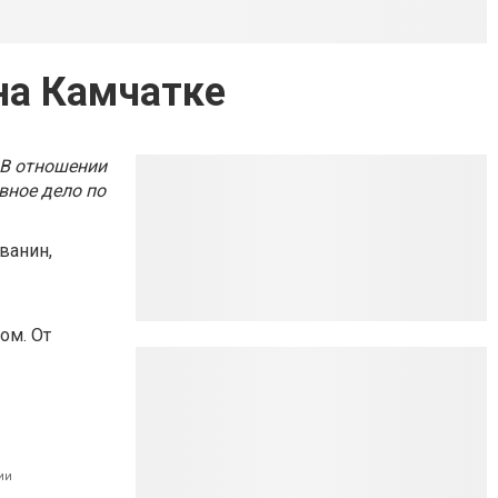
на Камчатке
 В отношении
вное дело по
ванин,
ом. От
ии