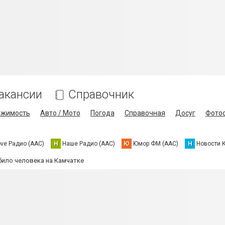
акансии
Справочник
ижимость
Авто / Мото
Погода
Справочная
Досуг
Фото
ove Радио (AAC)
Н
Наше Радио (AAC)
Ю
Юмор ФМ (AAC)
Н
Новости 
ило человека на Камчатке