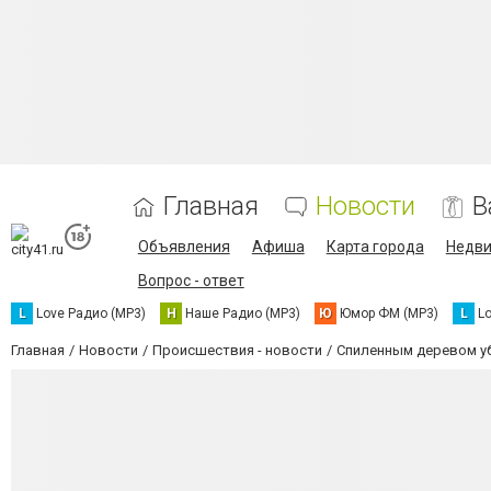
Главная
Новости
В
Объявления
Афиша
Карта города
Недв
Вопрос - ответ
L
Love Радио (MP3)
Н
Наше Радио (MP3)
Ю
Юмор ФМ (MP3)
L
L
Главная
Новости
Происшествия - новости
Спиленным деревом уб