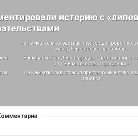
ментировали историю с «липо
зательствами
На Камчатке многодетная риэлторша провернула 
млн руб. и осталась на свободе
лей
В камчатской глубинке продают детское пюре с
54,1% и множество «просрочки»
 за
На Камчатке суд огласил приговор мучителю ма
ребенка
Комментарии