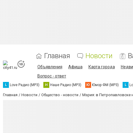
Главная
Новости
В
Объявления
Афиша
Карта города
Недв
Вопрос - ответ
L
Love Радио (MP3)
Н
Наше Радио (MP3)
Ю
Юмор ФМ (MP3)
L
L
Главная
Новости
Общество - новости
Мэрия: в Петропавловске 