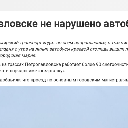
вловске не нарушено авт
жирский транспорт ходит по всем направлениям, в том чис
егодня с утра на линии автобусы краевой столицы вышли п
городская мэрия.
с на трассах Петропавловска работает более 90 снегоочис
дят в порядок «межкварталку».
добавили, что проезд по основным городским магистраля