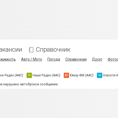
акансии
Справочник
ижимость
Авто / Мото
Погода
Справочная
Досуг
Фото
ove Радио (AAC)
Н
Наше Радио (AAC)
Ю
Юмор ФМ (AAC)
Н
Новости 
не нарушено автобусное сообщение