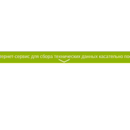
〉
к нам :