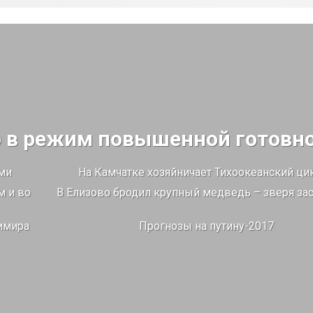
 в режим повышенной готовн
ми
На Камчатке хозяйничает Тихоокеанский ци
м и во
В Елизово бродил крупный медведь – зверя за
имира
Прогнозы на путину-2017