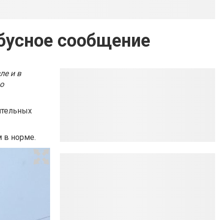
обусное сообщение
ле и в
о
тительных
м в норме.