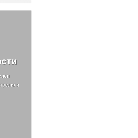
ости
клон
стрелили