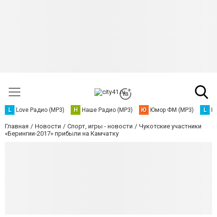
L
Love Радио (MP3)
Н
Наше Радио (MP3)
Ю
Юмор ФМ (MP3)
L
L
Главная
Новости
Спорт, игры - новости
Чукотские участники
«Берингии-2017» прибыли на Камчатку