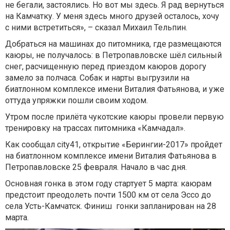
не бегали, застоялись. Но вот мы здесь. Я рад вернуться
на Камчатку. У меня здесь много друзей осталось, хочу
с ними встретиться», – сказал Михаил Тельпин.
Добраться на машинах до питомника, где размещаются
каюры, не получалось: в Петропавловске шёл сильный
снег, расчищенную перед приездом каюров дорогу
замело за полчаса. Собак и нарты выгрузили на
биатлонном комплексе имени Виталия Фатьянова, и уже
оттуда упряжки пошли своим ходом.
Утром после прилёта чукотские каюры провели первую
тренировку на трассах питомника «Камчадал».
Как сообщал city41, открытие «Берингии-2017» пройдет
на биатлонном комплексе имени Виталия Фатьянова в
Петропавловске 25 февраля. Начало в час дня.
Основная гонка в этом году стартует 5 марта: каюрам
предстоит преодолеть почти 1500 км от села Эссо до
села Усть-Камчатск. Финиш гонки запланирован на 28
марта.