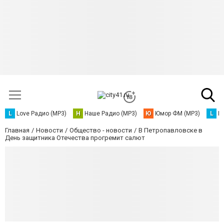
L
Love Радио (MP3)
Н
Наше Радио (MP3)
Ю
Юмор ФМ (MP3)
L
L
Главная
Новости
Общество - новости
В Петропавловске в
День защитника Отечества прогремит салют