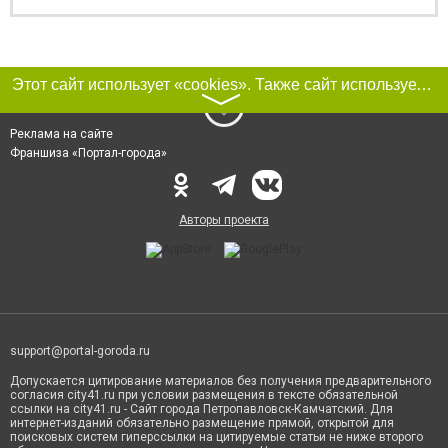
Этот сайт использует «cookies». Также сайт использует интернет-сервис для сбора технических данных касательно посетителей с целью получения маркетинговой и статистической информации. Условия обработки данных посетителей сайта см.
〉
Реклама на сайте
Франшиза «Портал-города»
Авторы проекта
support@portal-goroda.ru
Допускается цитирование материалов без получения предварительного
согласия city41.ru при условии размещения в тексте обязательной
ссылки на city41.ru - Сайт города Петропавловск-Камчатский. Для
интернет-изданий обязательно размещение прямой, открытой для
поисковых систем гиперссылки на цитируемые статьи не ниже второго