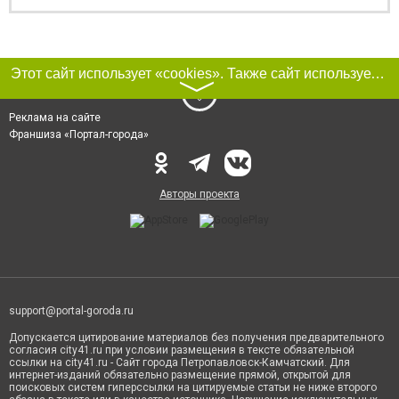
Этот сайт использует «cookies». Также сайт использует интернет-сервис для сбора технических данных касательно посетителей с целью получения маркетинговой и статистической информации. Условия обработки данных посетителей сайта см.
〉
Реклама на сайте
Франшиза «Портал-города»
Авторы проекта
support@portal-goroda.ru
Допускается цитирование материалов без получения предварительного
согласия city41.ru при условии размещения в тексте обязательной
ссылки на city41.ru - Сайт города Петропавловск-Камчатский. Для
интернет-изданий обязательно размещение прямой, открытой для
поисковых систем гиперссылки на цитируемые статьи не ниже второго