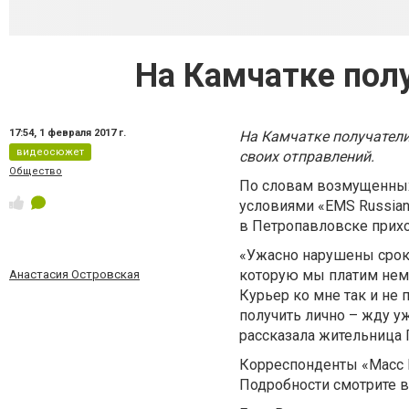
На Камчатке пол
17:54,
1 февраля 2017 г.
На Камчатке получатели
видеосюжет
своих отправлений.
Общество
По словам возмущенных 
условиями «EMS Russian 
в Петропавловске прихо
«Ужасно нарушены сроки
которую мы платим нема
Анастасия Островская
Курьер ко мне так и не 
получить лично – жду уж
рассказала жительница 
Корреспонденты «Масс 
Подробности смотрите в 