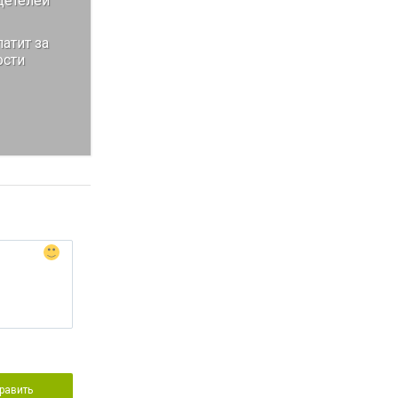
детелей
атит за
ости
равить