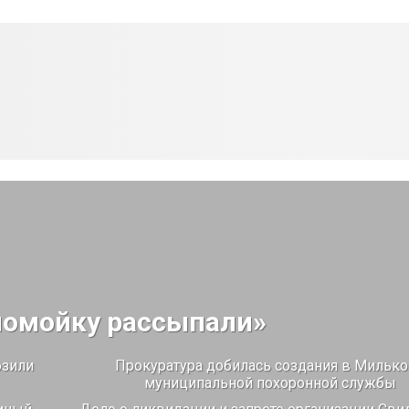
помойку рассыпали»
озили
Прокуратура добилась создания в Мильк
муниципальной похоронной службы