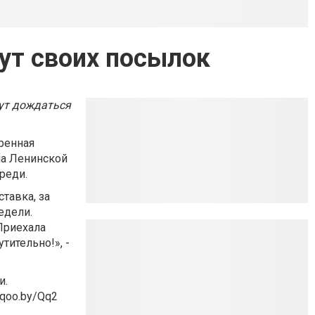
ут своих посылок
гут дождаться
ренная
на Ленинской
реди.
тавка, за
едели.
 Приехала
тительно!», -
и.
/qoo.by/Qq2