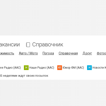
акансии
Справочник
ижимость
Авто / Мото
Погода
Справочная
Досуг
Фото
ove Радио (AAC)
Н
Наше Радио (AAC)
Ю
Юмор ФМ (AAC)
Н
Новости 
MS неделями ждут своих посылок