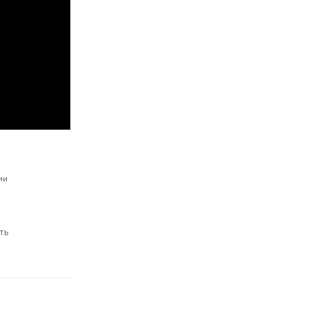
ии
ть