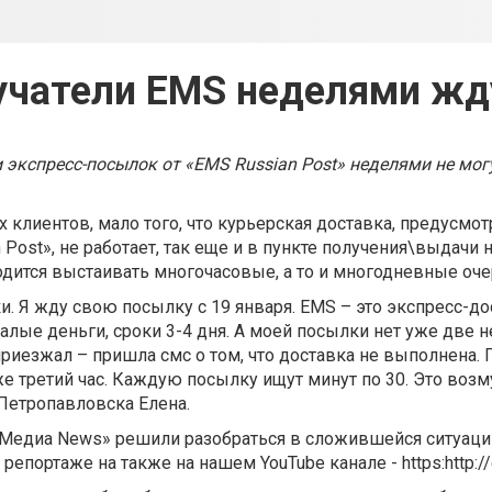
учатели EMS неделями жд
 экспресс-посылок от «EMS Russian Post» неделями не мо
клиентов, мало того, что курьерская доставка, предусмот
Post», не работает, так еще и в пункте получения\выдачи 
дится выстаивать многочасовые, а то и многодневные оче
. Я жду свою посылку с 19 января. EMS – это экспресс-дос
лые деньги, сроки 3-4 дня. А моей посылки нет уже две н
приезжал – пришла смс о том, что доставка не выполнена.
е третий час. Каждую посылку ищут минут по 30. Это возму
Петропавловска Елена.
Медиа News» решили разобраться в сложившейся ситуаци
репортаже на также на нашем YouTube канале - https:http:/