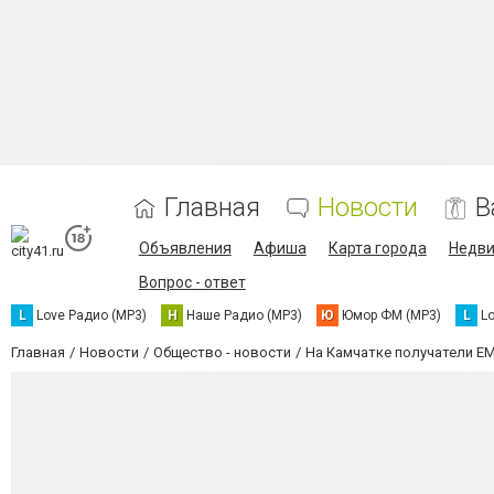
Главная
Новости
В
Объявления
Афиша
Карта города
Недв
Вопрос - ответ
L
Love Радио (MP3)
Н
Наше Радио (MP3)
Ю
Юмор ФМ (MP3)
L
L
Главная
Новости
Общество - новости
На Камчатке получатели E