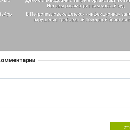
диный
Дело о ликвидации и запрете организации Сви
Иеговы рассмотрит камчатский суд
atsApp
В Петропавловске детская «инфекционка» запл
нарушение требований пожарной безопасн
Комментарии
Отп