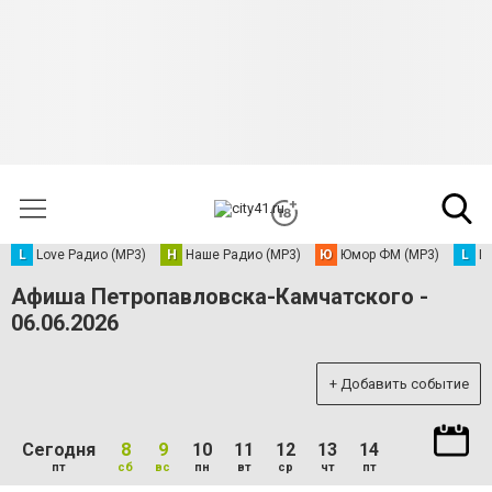
L
Love Радио (MP3)
Н
Наше Радио (MP3)
Ю
Юмор ФМ (MP3)
L
L
Афиша Петропавловска-Камчатского -
06.06.2026
+ Добавить событие
Сегодня
8
9
10
11
12
13
14
пт
сб
вс
пн
вт
ср
чт
пт