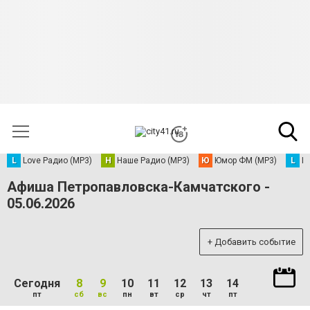
L
Love Радио (MP3)
Н
Наше Радио (MP3)
Ю
Юмор ФМ (MP3)
L
L
Афиша Петропавловска-Камчатского -
05.06.2026
+ Добавить событие
Сегодня
8
9
10
11
12
13
14
пт
сб
вс
пн
вт
ср
чт
пт