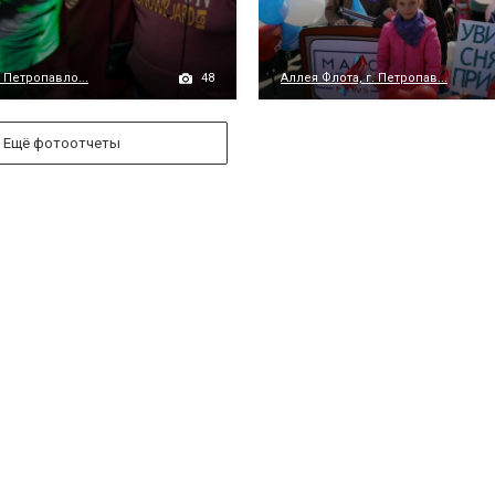
48
 Петропавло...
Аллея Флота, г. Петропав...
Ещё фотоотчеты