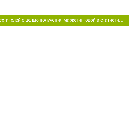
Этот сайт использует «cookies». Также сайт использует интернет-сервис для сбора технических данных касательно посетителей с целью получения маркетинговой и статистической информации. Условия обработки данных посетителей сайта см.
и условии
ий. Для интернет-
итируемые статьи
преследуется по
ецпроект",