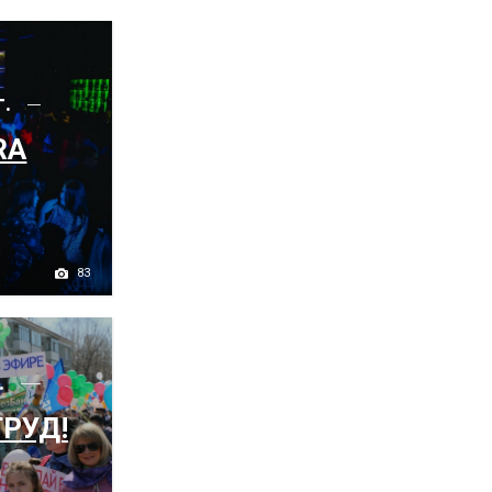
г.
RA
83
.
ТРУД!