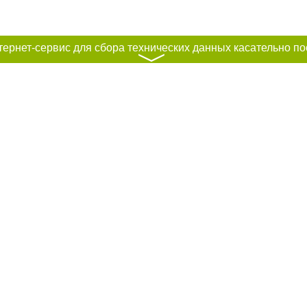
〉
к нам :
рование материалов без получения предварительного согласия city41.ru пр
сте обязательной ссылки на city41.ru - Сайт города Петропавловск-Камчатск
льно размещение прямой, открытой для поисковых систем гиперссылки на ц
абзаца в тексте или в качестве источника. Нарушение исключительных прав 
ками "Новости компаний", "Промо", "Партнерский материал", "Партнерский сп