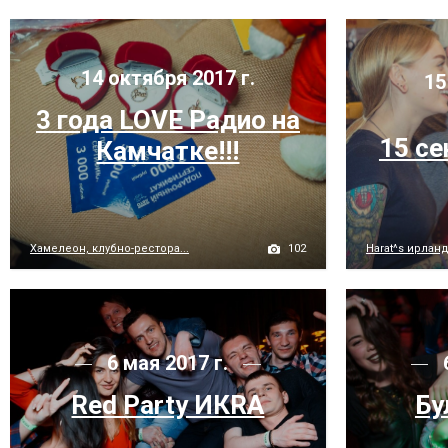
14 октября 2017 г.
15
3 года LOVE Радио на
15 се
Камчатке!!!
102
Хамелеон, клубно-рестора...
Harat^s ирланд
6 мая 2017 г.
Red Party ИКRA
Бу