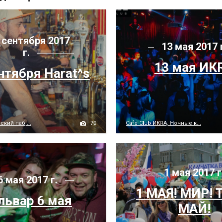
 сентября 2017
13 мая 2017 
г.
13 мая ИК
нтября Harat^s
70
ский паб,...
Cafe Club ИКRA, Ночные к...
1 мая 2017 г
6 мая 2017 г.
1 МАЯ! МИР! 
львар 6 мая
МАЙ!