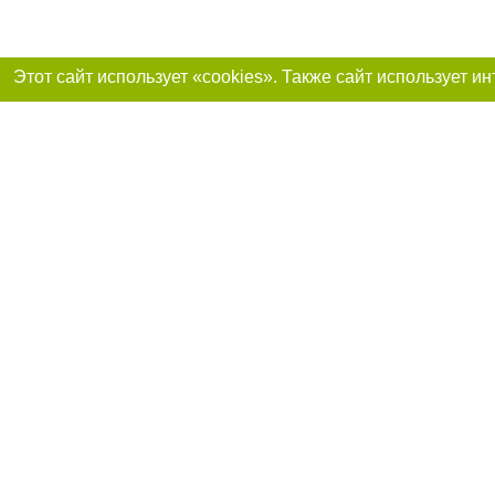
Присоединяйтесь 
Реклама на сайте
Франшиза «Портал-города»
Авторы проекта
support@portal-goroda.ru
Допускается цити
размещения в тек
изданий обязате
не ниже второго 
закону.
Материалы с плаш