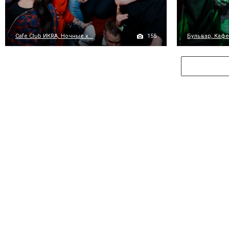
155
Cafe Club ИКRA, Ночные к...
Бульвар, Кафе