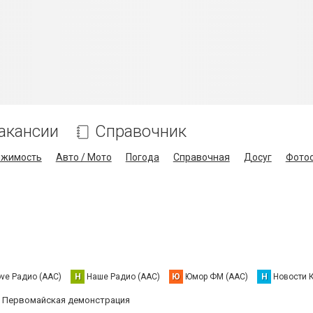
акансии
Справочник
ижимость
Авто / Мото
Погода
Справочная
Досуг
Фото
ove Радио (AAC)
Н
Наше Радио (AAC)
Ю
Юмор ФМ (AAC)
Н
Новости 
Первомайская демонстрация