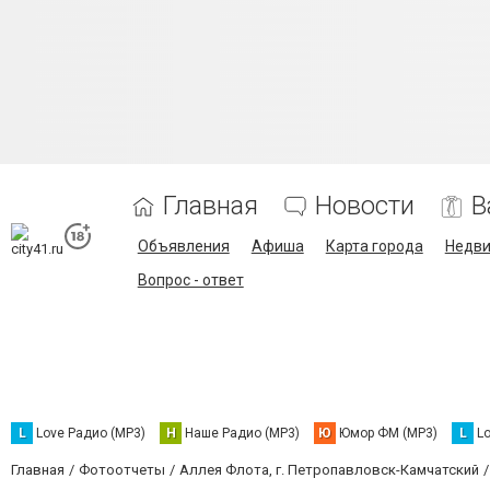
Главная
Новости
В
Объявления
Афиша
Карта города
Недв
Вопрос - ответ
L
Love Радио (MP3)
Н
Наше Радио (MP3)
Ю
Юмор ФМ (MP3)
L
L
Главная
Фотоотчеты
Аллея Флота, г. Петропавловск-Камчатский