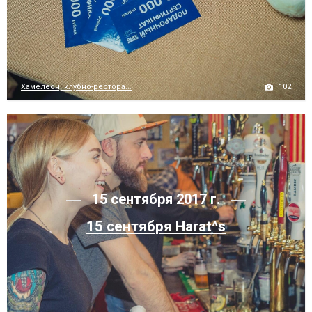
102
Хамелеон, клубно-рестора...
15 сентября 2017 г.
15 сентября Harat^s