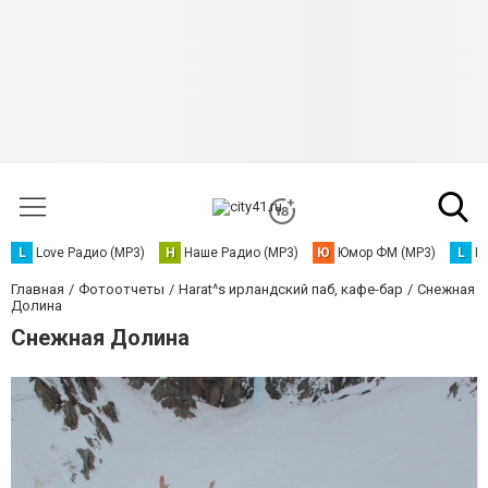
L
Love Радио (MP3)
Н
Наше Радио (MP3)
Ю
Юмор ФМ (MP3)
L
L
Главная
Фотоотчеты
Harat^s ирландский паб, кафе-бар
Снежная
Долина
Снежная Долина