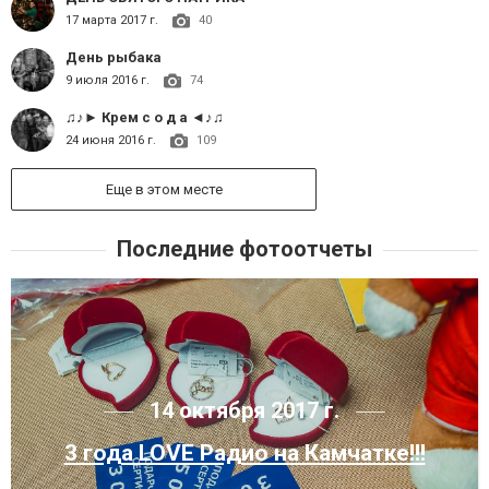
17 марта 2017 г.
40
День рыбака
9 июля 2016 г.
74
♫♪► Крем с о д а ◄♪♫
24 июня 2016 г.
109
Еще в этом месте
Последние фотоотчеты
14 октября 2017 г.
3 года LOVE Радио на Камчатке!!!