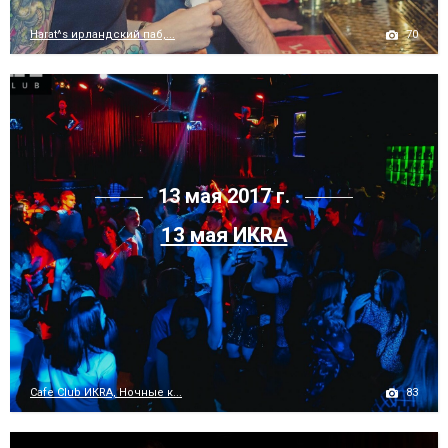
70
Harat^s ирландский паб,...
13 мая 2017 г.
13 мая ИКRA
83
Cafe Club ИКRA, Ночные к...