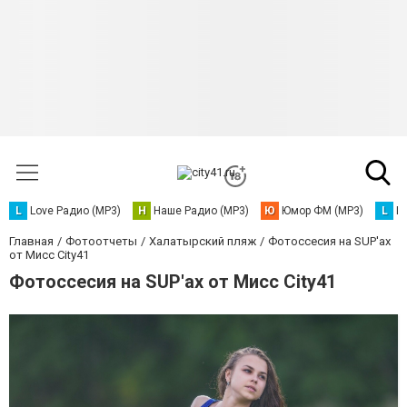
L
Love Радио (MP3)
Н
Наше Радио (MP3)
Ю
Юмор ФМ (MP3)
L
L
Главная
Фотоотчеты
Халатырский пляж
Фотоссесия на SUP'ах
от Мисс City41
Фотоссесия на SUP'ах от Мисс City41