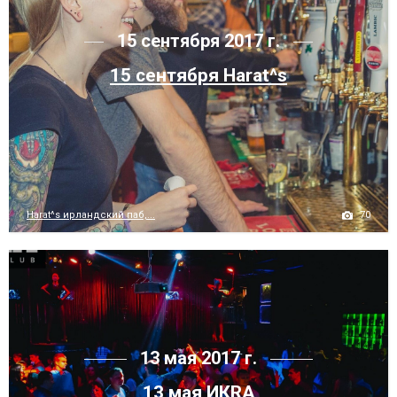
15 сентября 2017 г.
15 сентября Harat^s
70
Harat^s ирландский паб,...
13 мая 2017 г.
13 мая ИКRA