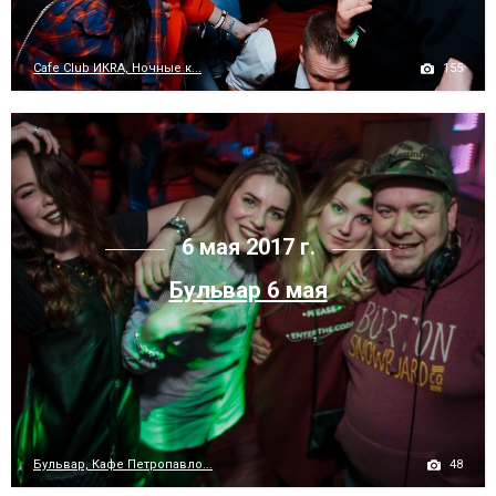
155
Cafe Club ИКRA, Ночные к...
6 мая 2017 г.
Бульвар 6 мая
48
Бульвар, Кафе Петропавло...