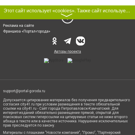
Этот сайт использует «cookies». Также сайт использует интернет-сервис для сбора технических данных касательно посетителей с целью получения маркетинговой и статистической информации. Условия обработки данных посетителей сайта см.
〉
Реклама на сайте
Франшиза «Портал-города»
Авторы проекта
support@portal-goroda.ru
Допускается цитирование материалов без получения предварительного
согласия city41.ru при условии размещения в тексте обязательной
ссылки на city41.ru - Сайт города Петропавловск-Камчатский. Для
интернет-изданий обязательно размещение прямой, открытой для
поисковых систем гиперссылки на цитируемые статьи не ниже второго
абзаца в тексте или в качестве источника. Нарушение исключительных
прав преследуется по закону.
Материалы с плашками "Новости компаний", "Промо", "Партнерский