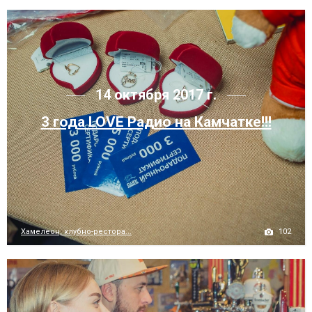
14 октября 2017 г.
3 года LOVE Радио на Камчатке!!!
102
Хамелеон, клубно-рестора...