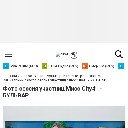
L
Love Радио (MP3)
Н
Наше Радио (MP3)
Ю
Юмор ФМ (MP3)
L
L
Главная
Фотоотчеты
Бульвар, Кафе Петропавловск-
Камчатский
Фото сессия участниц Мисс City41 - БУЛЬВАР
Фото сессия участниц Мисс City41 -
БУЛЬВАР