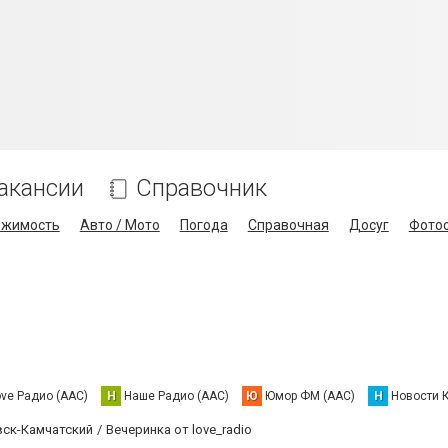
акансии
Справочник
ижимость
Авто / Мото
Погода
Справочная
Досуг
Фото
ove Радио (AAC)
Н
Наше Радио (AAC)
Ю
Юмор ФМ (AAC)
Н
Новости 
вск-Камчатский
Вечеринка от love_radio