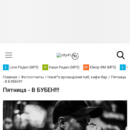
L
Love Радио (MP3)
Н
Наше Радио (MP3)
Ю
Юмор ФМ (MP3)
L
L
Главная
Фотоотчеты
Harat^s ирландский паб, кафе-бар
Пятница
- В БУБЕН!!!
Пятница - В БУБЕН!!!