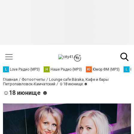
L
Love Радио (MP3)
Н
Наше Радио (MP3)
Ю
Юмор ФМ (MP3)
L
L
Главная
Фотоотчеты
Lounge cafe Báraka, Кафе и бары
Петропавловск-Камчатский
☺18 июнище ☻
☺18 июнище ☻