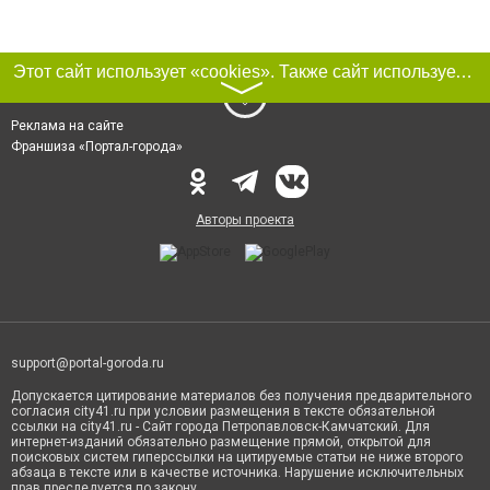
Этот сайт использует «cookies». Также сайт использует интернет-сервис для сбора технических данных касательно посетителей с целью получения маркетинговой и статистической информации. Условия обработки данных посетителей сайта см.
〉
Реклама на сайте
Франшиза «Портал-города»
Авторы проекта
support@portal-goroda.ru
Допускается цитирование материалов без получения предварительного
согласия city41.ru при условии размещения в тексте обязательной
ссылки на city41.ru - Сайт города Петропавловск-Камчатский. Для
интернет-изданий обязательно размещение прямой, открытой для
поисковых систем гиперссылки на цитируемые статьи не ниже второго
абзаца в тексте или в качестве источника. Нарушение исключительных
прав преследуется по закону.