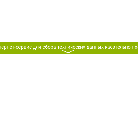
〉
к нам :
рование материалов без получения предварительного согласия city41.ru пр