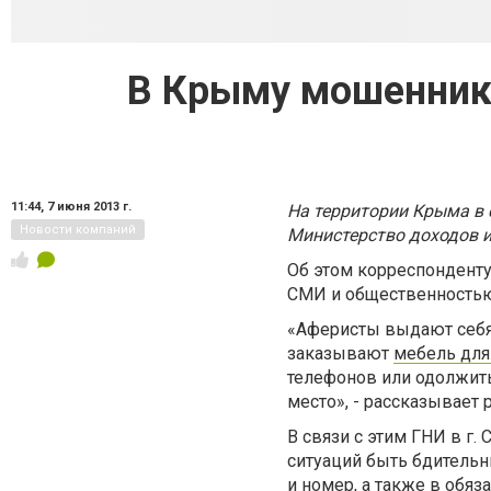
В Крыму мошенники
11:44,
7 июня 2013 г.
На территории Крыма в 
Новости компаний
Министерство доходов и
Об этом корреспонденту
СМИ и общественностью 
«Аферисты выдают себя
заказывают
мебель для
телефонов или одолжить 
место», - рассказывает
В связи с этим ГНИ в г
ситуаций быть бдительн
и номер, а также в обяз