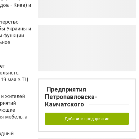
дов - Киев) и
стерство
бы Украины и
ы функции
ьное
ет
ельного,
 19 мая в ТЦ
Предприятия
Петропавловска-
 и жителей
приятий
Камчатского
вующие
я мебель, а
Добавить предприятие
одный.