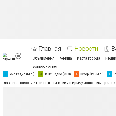
Главная
Новости
В
Объявления
Афиша
Карта города
Недв
Вопрос - ответ
L
Love Радио (MP3)
Н
Наше Радио (MP3)
Ю
Юмор ФМ (MP3)
L
L
Главная
Новости
Новости компаний
В Крыму мошенники предста