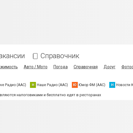
акансии
Справочник
ижимость
Авто / Мото
Погода
Справочная
Досуг
Фото
ove Радио (AAC)
Н
Наше Радио (AAC)
Ю
Юмор ФМ (AAC)
Н
Новости 
вляются налоговиками и бесплатно едят в ресторанах