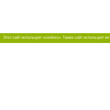
Присоединяйтесь 
Реклама на сайте
Франшиза «Портал-города»
Авторы проекта
support@portal-goroda.ru
Допускается цити