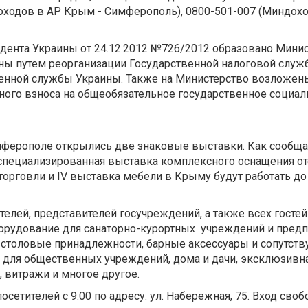
оходов в АР Крым - Симферополь), 0800-501-007 (Миндохо
дента Украины от 24.12.2012 №726/2012 образовано Мини
ны путем реорганизации Государственной налоговой служ
енной службы Украины. Также на Министерство возложен
ого взноса на общеобязательное государственное социал
мферополе открылись две знаковые выставки. Как сообща
с
пециализированная выставка комплексного оснащения от
 торговли и IV выставка мебели в Крыму
будут работать до
лей, представителей госучреждений, а также всех гостей
борудование для санаторно-курортных учреждений и пред
 столовые принадлежности, барные аксессуары и сопутст
ь для общественных учреждений, дома и дачи, эксклюзивна
, витражи и многое другое.
сетителей с 9:00 по адресу: ул. Набережная, 75. Вход своб