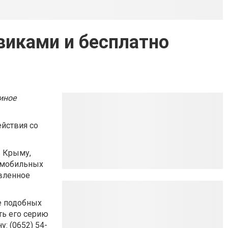
виками и бесплатно
иное
ействия со
в Крыму,
а мобильных
овленное
ае подобных
ть его серию
: (0652) 54-