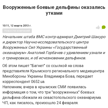
Вооруженные боевые дельфины оказались
утками
10:11,
12 марта 2013 г.
Новости компаний
Начальник штаба ВМС контр-адмирал Дмитрий Шакуро
и директор Научно-исследовательского центра
Вооруженных Сил Украины «Государственный
океанариум» Анатолий Горбачев с удивлением узнали и
о тренировках, и об исчезновении дельфинов.
Об этом пишет "
Багнет
" со ссылкой на слова
представителя Крымского регионального
медиацентра
Минобороны Украины Владимира Бова,
передает
корреспондент 0652.
ua
.
Напомним, вчера в крымских
СМИ
появилась
информация о том, что три "
вооруженных
" боевых
дельфина сбежали из севастопольского океанариума.
ЧП, как писалось, произошло 24 февраля.