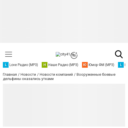
L
Love Радио (MP3)
Н
Наше Радио (MP3)
Ю
Юмор ФМ (MP3)
L
L
Главная
Новости
Новости компаний
Вооруженные боевые
дельфины оказались утками