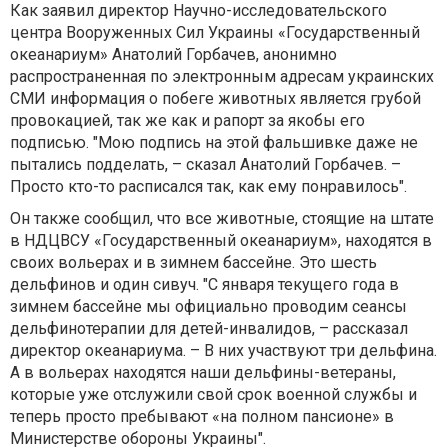
Как заявил директор Научно-исследовательского
центра
Вооруженных
Сил Украины «Государственный
океанариум» Анатолий Горбачев, анонимно
распространенная
по электронным адресам украинских
СМИ
информация о побеге животных является грубой
провокацией, так же как и рапорт за якобы его
подписью. "Мою подпись на этой фальшивке даже не
пытались подделать, – сказал Анатолий Горбачев. –
Просто кто-то расписался так, как ему понравилось".
Он также сообщил, что все животные, стоящие на штате
в
НДЦ
ВСУ
«Государственный океанариум», находятся в
своих вольерах и в зимнем бассейне. Это шесть
дельфинов и один сивуч. "С января текущего года в
зимнем бассейне мы официально проводим сеансы
дельфинотерапии
для
детей-инвалидов
, – рассказал
директор океанариума. – В них участвуют три дельфина.
А в вольерах находятся наши
дельфины-ветераны
,
которые уже отслужили свой срок военной службы и
теперь просто пребывают «на полном пансионе» в
Министерстве обороны Украины".