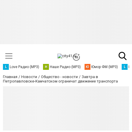
L
Love Радио (MP3)
Н
Наше Радио (MP3)
Ю
Юмор ФМ (MP3)
L
L
Главная
Новости
Общество - новости
Завтра в
Петропавловске-Камчатском ограничат движение транспорта