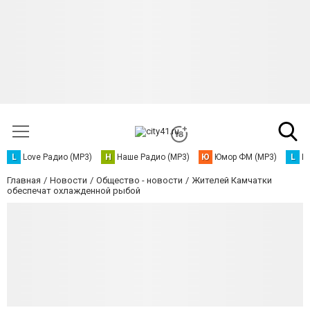
L
Love Радио (MP3)
Н
Наше Радио (MP3)
Ю
Юмор ФМ (MP3)
L
L
Главная
Новости
Общество - новости
Жителей Камчатки
обеспечат охлажденной рыбой