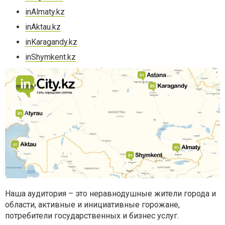
inAlmaty.kz
inAktau.kz
inKaragandy.kz
inShymkent.kz
Наша аудитория – это неравнодушные жители города и
области, активные и инициативные горожане,
потребители государственных и бизнес услуг.