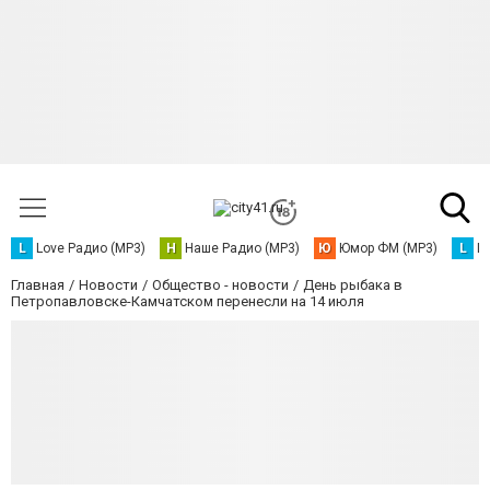
L
Love Радио (MP3)
Н
Наше Радио (MP3)
Ю
Юмор ФМ (MP3)
L
L
Главная
Новости
Общество - новости
День рыбака в
Петропавловске-Камчатском перенесли на 14 июля