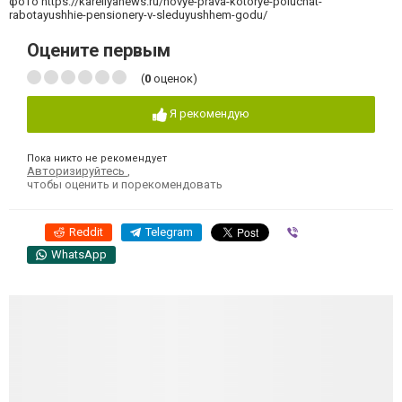
фото https://kareliyanews.ru/novye-prava-kotorye-poluchat-
rabotayushhie-pensionery-v-sleduyushhem-godu/
Оцените первым
(
0
оценок)
Я рекомендую
Пока никто не рекомендует
Авторизируйтесь
,
чтобы оценить и порекомендовать
Reddit
Telegram
Viber
WhatsApp