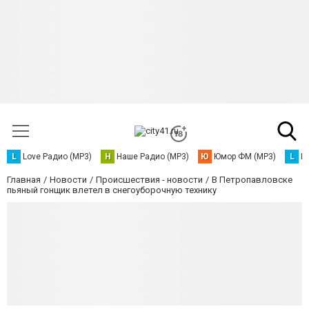
L
Love Радио (MP3)
Н
Наше Радио (MP3)
Ю
Юмор ФМ (MP3)
L
L
Главная
Новости
Происшествия - новости
В Петропавловске
пьяный гонщик влетел в снегоуборочную технику