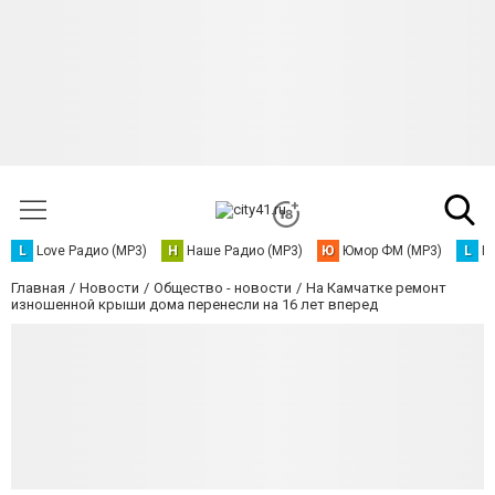
L
Love Радио (MP3)
Н
Наше Радио (MP3)
Ю
Юмор ФМ (MP3)
L
L
Главная
Новости
Общество - новости
На Камчатке ремонт
изношенной крыши дома перенесли на 16 лет вперед