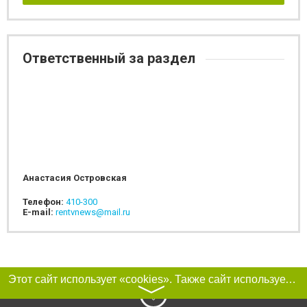
Ответственный за раздел
Анастасия Островская
Телефон:
410-300
E-mail:
rentvnews@mail.ru
Этот сайт использует «cookies». Также сайт использует интернет-сервис для сбора технических данных касательно посетителей с целью получения маркетинговой и статистической информации. Условия обработки данных посетителей сайта см.
〉