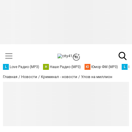
L
Love Радио (MP3)
Н
Наше Радио (MP3)
Ю
Юмор ФМ (MP3)
L
L
Главная
Новости
Криминал - новости
Улов на миллион