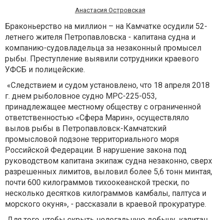
Анастасия Островская
Браконьерство на миллион – на Камчатке осудили 52-
летнего жителя Петропавловска - капитана судна и
компанию-судовладельца за незаконный промысел
рыбы. Преступление выявили сотрудники краевого
УФСБ и полицейские.
«Следствием и судом установлено, что 18 апреля 2018
г. днем рыболовное судно МРС-225-053,
принадлежащее местному обществу с ограниченной
ответственностью «Сфера Марин», осуществляло
вылов рыбы в Петропавловск-Камчатский
промысловой подзоне территориального моря
Российской Федерации. В нарушение закона под
руководством капитана экипаж судна незаконно, сверх
разрешенных лимитов, выловил более 5,6 тонн минтая,
почти 600 килограммов тихоокеанской трески, по
несколько десятков килограммов камбалы, палтуса и
морского окуня», - рассказали в краевой прокуратуре.
Для того, чтобы скрыть нелегальную добычу, капитан