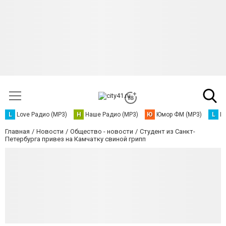
L
Love Радио (MP3)
Н
Наше Радио (MP3)
Ю
Юмор ФМ (MP3)
L
L
Главная
Новости
Общество - новости
Студент из Санкт-
Петербурга привез на Камчатку свиной грипп