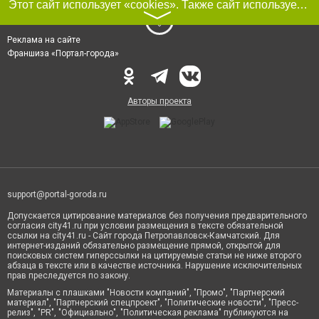
Этот сайт использует «cookies». Также сайт использует интернет-сервис для сбора технических данных касательно посетителей с целью получения маркетинговой и статистической информации. Условия обработки данных посетителей сайта см.
〉
Реклама на сайте
Франшиза «Портал-города»
Авторы проекта
support@portal-goroda.ru
Допускается цитирование материалов без получения предварительного
согласия city41.ru при условии размещения в тексте обязательной
ссылки на city41.ru - Сайт города Петропавловск-Камчатский. Для
интернет-изданий обязательно размещение прямой, открытой для
поисковых систем гиперссылки на цитируемые статьи не ниже второго
абзаца в тексте или в качестве источника. Нарушение исключительных
прав преследуется по закону.
Материалы с плашками "Новости компаний", "Промо", "Партнерский
материал", "Партнерский спецпроект", "Политические новости", "Пресс-
релиз", "PR", "Официально", "Политическая реклама" публикуются на