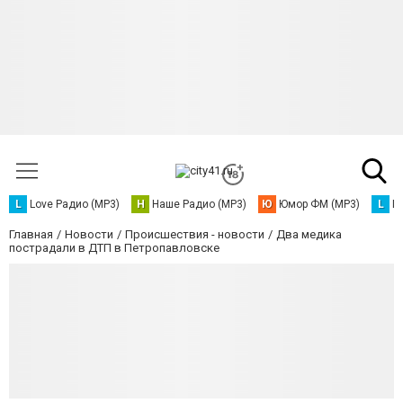
L
Love Радио (MP3)
Н
Наше Радио (MP3)
Ю
Юмор ФМ (MP3)
L
L
Главная
Новости
Происшествия - новости
Два медика
пострадали в ДТП в Петропавловске