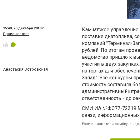
15:40,
20 декабря 2018 г.
Камчатское управление 
Происшествия
поставке дизтоплива, с
компаний "Терминал-Запа
рублей. По итогам прове
ведомство пришло к вы
участии в двух закупка
Анастасия Островская
на торгах для обеспече
Запад". Все конкурсы п
стоимость составила бол
административныйштраф
ответственность - до се
СМИ ИА №ФС77-72219 Ма
связи, информационных 
Если вы заметили ошибку, выдел