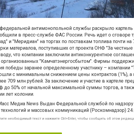
федеральной антимонопольной службы раскрыло картель н
ообщили в пресс-службе ФАС России. Речь идет о сговоре 
д" и "Меридиан" на торгах по поставкам топлива почти на
рки материалов, поступивших от проекта ОНФ "За честные 
воду, что компании заключили антиконкурентное соглаше
х, организованных "Камчатэнергосбытом". Фирмы поддерж
ния победы заранее определенному участнику – компании 
рошли с минимальным снижением цены контрактов (1%), а 
ее 709 млн рублей. За заключение и участие в картеле пр
 до 50% от начальной максимальной суммы торгов, а так
ми лет колонии.
сс Медиа News Выдан Федеральной службой по надзору
технологий и массовых коммуникаций (Роскомнадзор) 24.
ите необходимый текст и нажмите Ctrl+Enter, чтобы сообщить об этом редакц