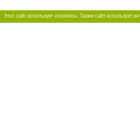
Присоединяйтесь 
Реклама на сайте
Франшиза «Портал-города»
Авторы проекта
support@portal-goroda.ru
Допускается цити
размещения в тек
изданий обязате
не ниже второго 
закону.
Материалы с плаш
"Политические но