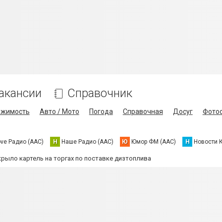
акансии
Справочник
ижимость
Авто / Мото
Погода
Справочная
Досуг
Фото
ove Радио (AAC)
Н
Наше Радио (AAC)
Ю
Юмор ФМ (AAC)
Н
Новости 
рыло картель на торгах по поставке дизтоплива