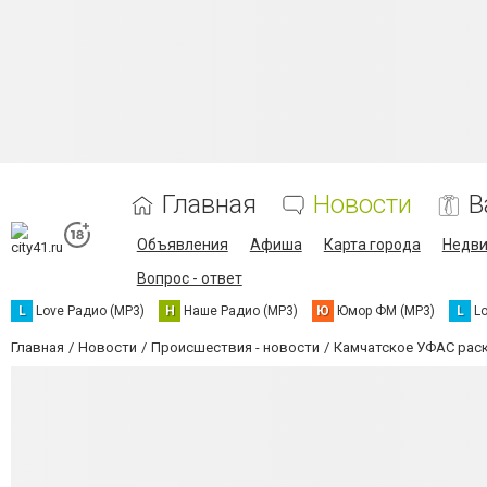
Главная
Новости
В
Объявления
Афиша
Карта города
Недв
Вопрос - ответ
L
Love Радио (MP3)
Н
Наше Радио (MP3)
Ю
Юмор ФМ (MP3)
L
L
Главная
Новости
Происшествия - новости
Камчатское УФАС раск