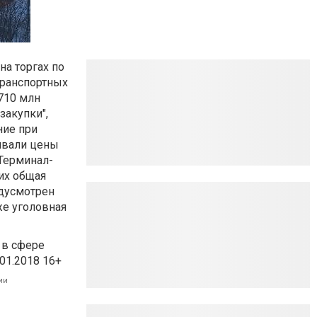
а торгах по
транспортных
 710 млн
закупки",
ние при
ивали цены
"Терминал-
их общая
едусмотрен
же уголовная
 в сфере
01.2018 16+
ии