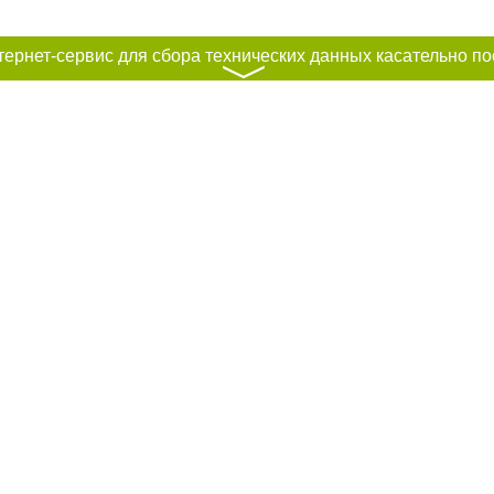
〉
к нам :
рование материалов без получения предварительного согласия city41.ru пр
сте обязательной ссылки на city41.ru - Сайт города Петропавловск-Камчатск
льно размещение прямой, открытой для поисковых систем гиперссылки на ц
абзаца в тексте или в качестве источника. Нарушение исключительных прав 
ками "Новости компаний", "Промо", "Партнерский материал", "Партнерский сп
вости", "Пресс-релиз", "PR", "Официально", "Политическая реклама" публикую