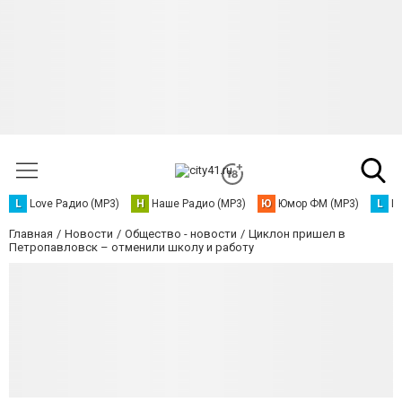
L
Love Радио (MP3)
Н
Наше Радио (MP3)
Ю
Юмор ФМ (MP3)
L
L
Главная
Новости
Общество - новости
Циклон пришел в
Петропавловск – отменили школу и работу