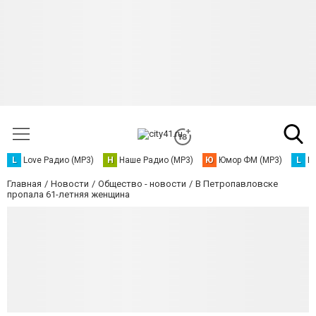
L
Love Радио (MP3)
Н
Наше Радио (MP3)
Ю
Юмор ФМ (MP3)
L
L
Главная
Новости
Общество - новости
В Петропавловске
пропала 61-летняя женщина