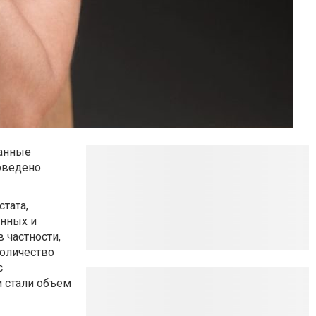
данные
оведено
тата,
анных и
 частности,
количество
с
 стали объем