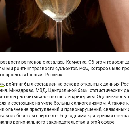
трезвости регионов оказалась Камчатка. Об этом говорят 
ьный рейтинг трезвости субъектов РФ», которое было пр
о проекта «Трезвая Россия».
я»
, рейтинг был составлен на основе открытых данных Росс
ия, Минздрава, МВД, Центральной базы статистических д
егиона рассчитывался по шести критериям. Оценивалось, в
оля и состоящих на учете больных алкоголизмом. А также 
и опьянения преступлений и правонарушений, связанных 
ом и оборотом спиртного. Еще одними критериями оценки
нализ регионального законодательства в этой сфере.