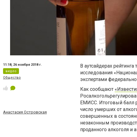
11:18,
26 ноября 2018 г.
В аутсайдерах рейтинга 
видео
исследования «Национал
Общество
экспертами федеральног
Как сообщают
«Извести
Росалкогольрегулирован
ЕМИСС. Итоговый балл р
число умерших от алког
Анастасия Островская
совершенных в состояни
незаконным производств
проданного алкоголя и а