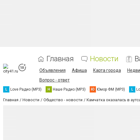
Главная
Новости
В
Объявления
Афиша
Карта города
Недв
Вопрос - ответ
L
Love Радио (MP3)
Н
Наше Радио (MP3)
Ю
Юмор ФМ (MP3)
L
L
Главная
Новости
Общество - новости
Камчатка оказалась в аутс