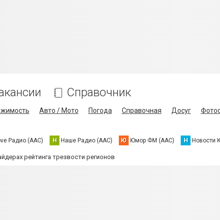
акансии
Справочник
ижимость
Авто / Мото
Погода
Справочная
Досуг
Фото
ove Радио (AAC)
Н
Наше Радио (AAC)
Ю
Юмор ФМ (AAC)
Н
Новости 
айдерах рейтинга трезвости регионов