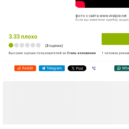
фото с сайта www.viralpie.net
Если вы заметили ошибку, выдел
3.33
плохо
(
3
оценки)
1 человек реко
Высокие оценки пользователей за
Стиль изложения
Reddit
Telegram
Viber
Wha