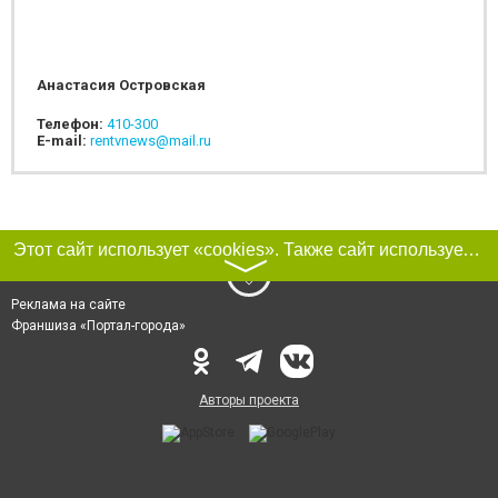
Анастасия Островская
Телефон:
410-300
E-mail:
rentvnews@mail.ru
Этот сайт использует «cookies». Также сайт использует интернет-сервис для сбора технических данных касательно посетителей с целью получения маркетинговой и статистической информации. Условия обработки данных посетителей сайта см.
〉
Реклама на сайте
Франшиза «Портал-города»
Авторы проекта