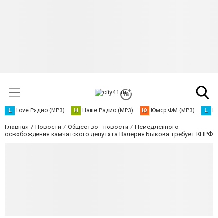
L
Love Радио (MP3)
Н
Наше Радио (MP3)
Ю
Юмор ФМ (MP3)
L
L
Главная
Новости
Общество - новости
Немедленного
освобождения камчатского депутата Валерия Быкова требует КПРФ