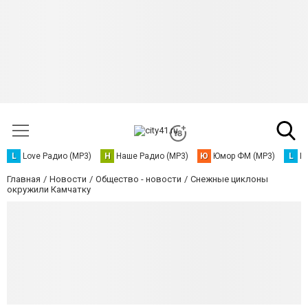
L
Love Радио (MP3)
Н
Наше Радио (MP3)
Ю
Юмор ФМ (MP3)
L
L
Главная
Новости
Общество - новости
Снежные циклоны
окружили Камчатку