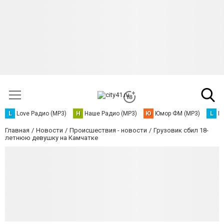
L
Love Радио (MP3)
Н
Наше Радио (MP3)
Ю
Юмор ФМ (MP3)
L
L
Главная
Новости
Происшествия - новости
Грузовик сбил 18-
летнюю девушку на Камчатке