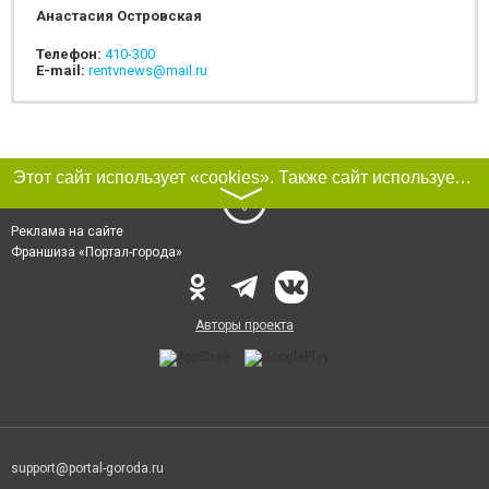
Анастасия Островская
Телефон:
410-300
E-mail:
rentvnews@mail.ru
Этот сайт использует «cookies». Также сайт использует интернет-сервис для сбора технических данных касательно посетителей с целью получения маркетинговой и статистической информации. Условия обработки данных посетителей сайта см.
〉
Реклама на сайте
Франшиза «Портал-города»
Авторы проекта
support@portal-goroda.ru