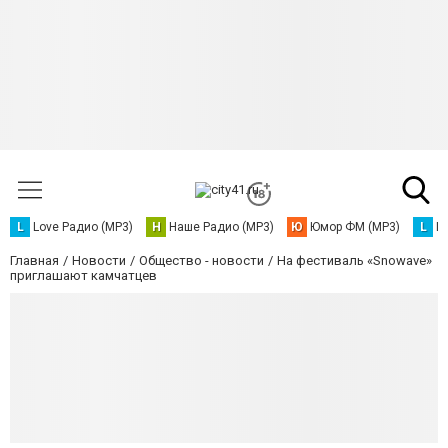
L
Love Радио (MP3)
Н
Наше Радио (MP3)
Ю
Юмор ФМ (MP3)
L
L
Главная
Новости
Общество - новости
На фестиваль «Snowave»
приглашают камчатцев